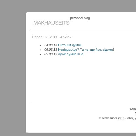
personal blog
MAKHAUSER'S
Серпень · 2013 · Архіви
24.08.13
Питання думок
06.08.13
Невідомо де? Та нє, ще й як відомо!
05.08.13
Дуже сумне кіно
Стил
© Makhauser
2012
- 2026, 