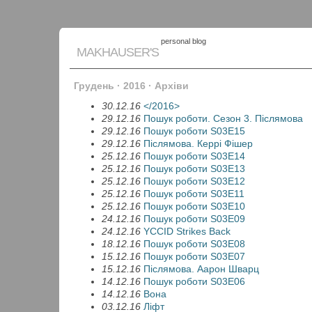
personal blog
MAKHAUSER'S
Грудень · 2016 · Архіви
30.12.16
</2016>
29.12.16
Пошук роботи. Сезон 3. Післямова
29.12.16
Пошук роботи S03E15
29.12.16
Післямова. Керрі Фішер
25.12.16
Пошук роботи S03E14
25.12.16
Пошук роботи S03E13
25.12.16
Пошук роботи S03E12
25.12.16
Пошук роботи S03E11
25.12.16
Пошук роботи S03E10
24.12.16
Пошук роботи S03E09
24.12.16
YСCID Strikes Back
18.12.16
Пошук роботи S03E08
15.12.16
Пошук роботи S03E07
15.12.16
Післямова. Аарон Шварц
14.12.16
Пошук роботи S03E06
14.12.16
Вона
03.12.16
Ліфт