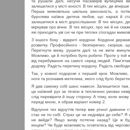
та рушали далі, несучи пасажирів вулицями ве
залишитися у місті юності. В тих місцях, де вперше
Перша мимовільна шкільна закоханість, а поті
бурхлива наївна дитяча любов, що наразі й с
залишитися в місті дорослішання. В тих місцях, де
міркував про вічне. В тих місцях, про які й не скаж
які приходять уві сні чи при теплих спогадах мимо
З іншого боку - відкриті кордони. Кордони держа
розвитку. Професійного - безперечно, скоріше, щ
Перетнути межу, рушити далі та не жити минули
Можливо, це й потрібно було робити. Проте у той ж
від перебування на самоті серед людей. Пам'ятав
додому. Радість перетину кордону. Радість свободи
Так, у кожної подорожі є перший крок. Можливо, 
ноги та розчавив метелика, якого слід було берегти
Я дав самому собі шанс навесні. Залишитися там,
це наївний рух за течією в тепличних умовах нев
слід перевірити й іншу сторону. А тому, коли знов
переді мною, я обрав варіант номер 2.
Відлуння тих відчуттів тепер вже річної давнини с
стає не по собі. Страх це чи недовіра до себе? Я 
не вийде? Якщо знову потягне назад? Це ж бу
кінцем? Чи буде можливість оговтатись від чергово