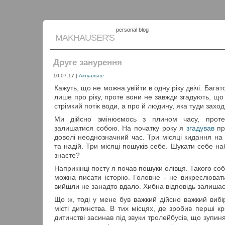
personal blog
MAKHAUSER'S
Друге занурення
10.07.17
|
Актуальне
Кажуть, що не можна увійти в одну ріку двічі. Бага
лише про ріку, проте вони не завжди згадують, що
стрімкий потік води, а про й людину, яка туди заход
Ми дійсно змінюємось з плином часу, прот
залишатися собою. На початку року я
згадував
пр
доволі неоднозначний час. Три місяці кидання на с
та надій. Три місяці пошуків себе. Шукати себе на
знаєте?
Наприкінці посту я почав пошуки олівця. Такого соб
можна писати історію. Головне - не викреслювати
вийшли не занадто вдало. Хибна відповідь залишає
Що ж, тоді у мене був важкий дійсно важкий виб
місті дитинства. В тих місцях, де зробив перші кр
дитинстві засинав під звуки тролейбусів, що зупи