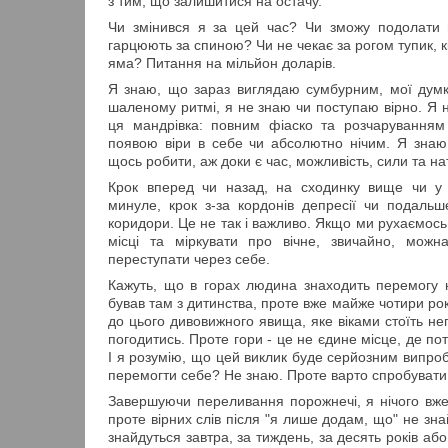
з тим, що залишитися на остачу.
Чи змінився я за цей час? Чи зможу подолати в
гарцюють за спиною? Чи не чекає за рогом тупик, к
яма? Питання на мільйон доларів.
Я знаю, що зараз виглядаю сумбурним, мої думк
шаленому ритмі, я не знаю чи поступаю вірно. Я 
ця мандрівка: повним фіаско та розчаруванням
появою віри в себе чи абсолютно нічим. Я знаю
щось робити, аж доки є час, можливість, сили та н
Крок вперед чи назад, на сходинку вище чи у 
минуле, крок з-за кордонів депресії чи подальш
коридори. Це не так і важливо. Якщо ми рухаємось
місці та міркувати про вічне, звичайно, можн
переступати через себе.
Кажуть, що в горах людина знаходить перемогу 
бував там з дитинства, проте вже майже чотири р
до цього дивовижного явища, яке віками стоїть н
погодитись. Проте гори - це не єдине місце, де по
І я розумію, що цей виклик буде серйозним випро
перемогти себе? Не знаю. Проте варто спробувати
Завершуючи переливання порожнечі, я нічого вже 
проте вірних слів після "я лише додам, що" не з
знайдуться завтра, за тиждень, за десять років або