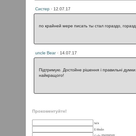
Систер
· 12.07.17
по крайней мере писать ты стал гораздо, гораздо
uncle Bear
· 14.07.17
Підтримую. Достойне рішення і правильні думки
найкращого!
Прокоментуйте!
Ім'я
Е-Мейл
опціонально