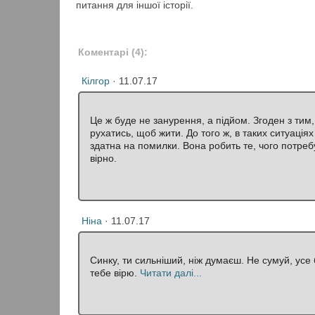
питання для іншої історії.
Коментарі (
4
):
Кілгор
· 11.07.17
Це ж буде не занурення, а підйом. Згоден з тим
рухатись, щоб жити. До того ж, в таких ситуація
здатна на помилки. Вона робить те, чого потребу
вірно.
Ніна
· 11.07.17
Синку, ти сильніший, ніж думаєш. Не сумуй, усе 
тебе вірю.
Читати далі...