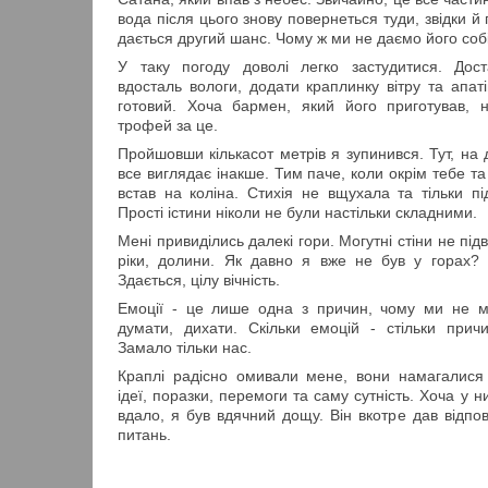
вода після цього знову повернеться туди, звідки й 
дається другий шанс. Чому ж ми не даємо його соб
У таку погоду доволі легко застудитися. Дос
вдосталь вологи, додати краплинку вітру та апат
готовий. Хоча бармен, який його приготував, 
трофей за це.
Пройшовши кількасот метрів я зупинився. Тут, на 
все виглядає інакше. Тим паче, коли окрім тебе та
встав на коліна. Стихія не вщухала та тільки п
Прості істини ніколи не були настільки складними.
Мені привиділись далекі гори. Могутні стіни не підв
ріки, долини. Як давно я вже не був у горах? 
Здається, цілу вічність.
Емоції - це лише одна з причин, чому ми не м
думати, дихати. Скільки емоцій - стільки причи
Замало тільки нас.
Краплі радісно омивали мене, вони намагалися 
ідеї, поразки, перемоги та саму сутність. Хоча у 
вдало, я був вдячний дощу. Він вкотре дав відпо
питань.