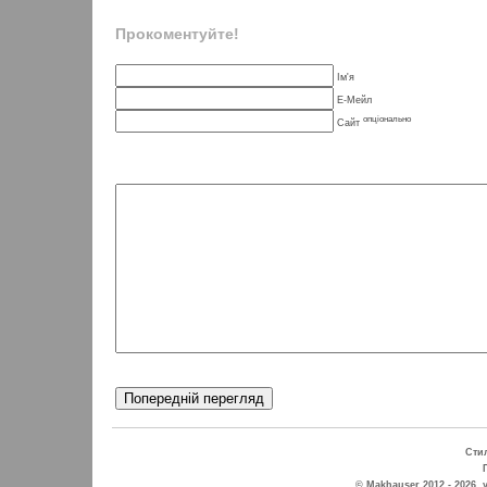
Прокоментуйте!
Ім'я
Е-Мейл
опціонально
Сайт
Стил
© Makhauser
2012
- 2026, 