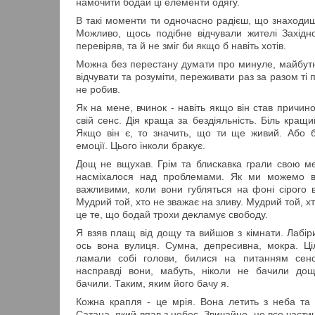
намочити бодай ці елементи одягу.
В такі моменти ти одночасно радієш, що знаходиш
Можливо, щось подібне відчували жителі Західн
перевіряв, та й не зміг би якщо б навіть хотів.
Можна без перестану думати про минуле, майбут
відчувати та розуміти, переживати раз за разом ті 
не робив.
Як на мене, вчинок - навіть якщо він став причи
свій сенс. Дія краща за бездіяльність. Біль кращий
Якщо він є, то значить, що ти ще живий. Або 
емоції. Цього інколи бракує.
Дощ не вщухав. Грім та блискавка грали свою м
насміхалося над проблемами. Як ми можемо в
важливими, коли вони губляться на фоні сірого
Мудрий той, хто не зважає на зливу. Мудрий той, хто 
це те, що бодай трохи декламує свободу.
Я взяв плащ від дощу та вийшов з кімнати. Лабіри
ось вона вулиця. Сумна, депресивна, мокра. Ц
ламали собі голови, билися на питанням сенс
насправді вони, мабуть, ніколи не бачили до
бачили. Таким, яким його бачу я.
Кожна крапля - це мрія. Вона летить з неба та
Сатана, який впав з небес. Звичайно, це все частин