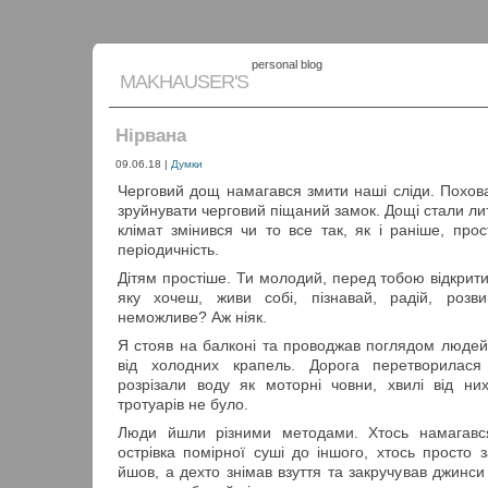
personal blog
MAKHAUSER'S
Нірвана
09.06.18
|
Думки
Черговий дощ намагався змити наші сліди. Похова
зруйнувати черговий піщаний замок. Дощі стали лит
клімат змінився чи то все так, як і раніше, пр
періодичність.
Дітям простіше. Ти молодий, перед тобою відкрит
яку хочеш, живи собі, пізнавай, радій, розв
неможливе? Аж ніяк.
Я стояв на балконі та проводжав поглядом людей,
від холодних крапель. Дорога перетворилася
розрізали воду як моторні човни, хвилі від ни
тротуарів не було.
Люди йшли різними методами. Хтось намагався
острівка помірної суші до іншого, хтось просто 
йшов, а дехто знімав взуття та закручував джинси